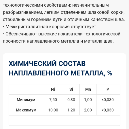
технологическими свойствами: незначительным
разбрызгиванием, легким отделением шлаковой корки,
стабильным горением дуги и отличным качеством шва.
• Межкристаллитная коррозия отсутствует
• Обеспечивают высокие показатели технологической
прочности наплавленного металла и металла шва.
ХИМИЧЕСКИЙ СОСТАВ
НАПЛАВЛЕННОГО МЕТАЛЛА, %
Ni
Si
Mn
P
Минимум
7,50
0,30
1,00
<0,030
<0
Максимум
10,00
1,20
2,00
<0,030
<0